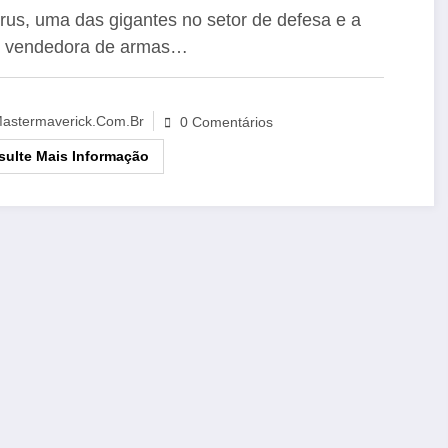
a Análise Positiva
rus, uma das gigantes no setor de defesa e a
r vendedora de armas…
astermaverick.com.br
0 Comentários
ulte Mais Informação