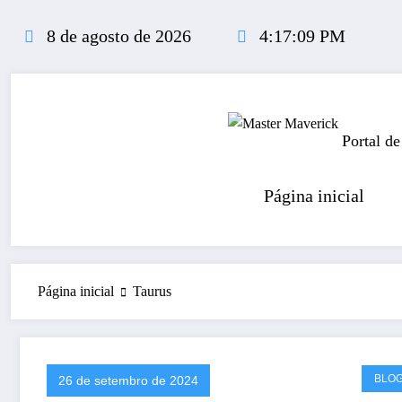
Pular
para
8 de agosto de 2026
4:17:09 PM
o
conteúdo
Portal de
Página inicial
Página inicial
Taurus
BLO
26 de setembro de 2024