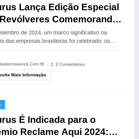
urus Lança Edição Especial
 Revólveres Comemorando
 135 Anos da Rossi
tembro de 2024, um marco significativo na
ria das empresas brasileiras foi celebrado: os…
astermaverick.com.br
0 Comentários
ulte Mais Informação
G
rus É Indicada para o
êmio Reclame Aqui 2024: