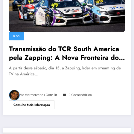
BLOG
Transmissão do TCR South America
pela Zapping: A Nova Fronteira do
Automobilismo no Streaming
A partir deste sábado, dia 15, a Zapping, líder em streaming de
TV na América…
Mastermaverick.com.br
0 Comentários
Consulte Mais Informação