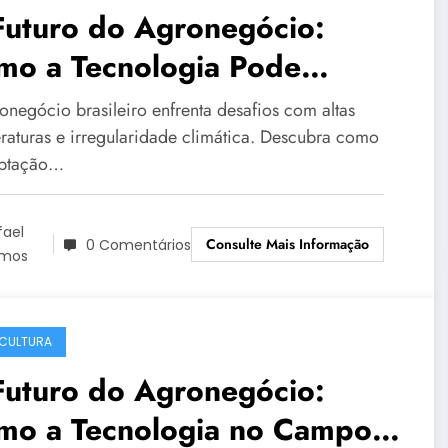
Futuro do Agronegócio:
mo a Tecnologia Pode
igar os Impactos das Altas
onegócio brasileiro enfrenta desafios com altas
mperaturas
raturas e irregularidade climática. Descubra como
aptação…
fael
Consulte Mais Informação
0 Comentários
mos
CULTURA
Futuro do Agronegócio:
mo a Tecnologia no Campo