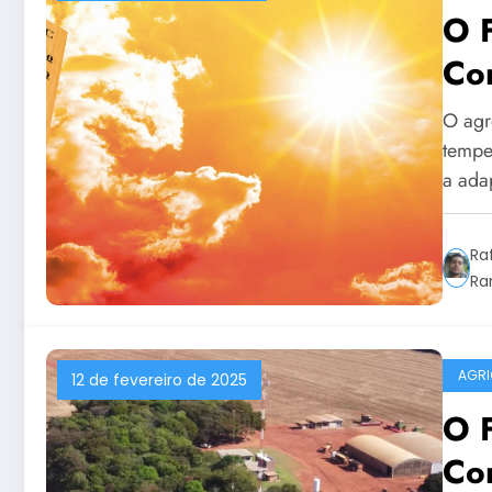
O 
Co
Mit
O agr
Te
tempe
a ad
Ra
Ra
AGRI
12 de fevereiro de 2025
O 
Co