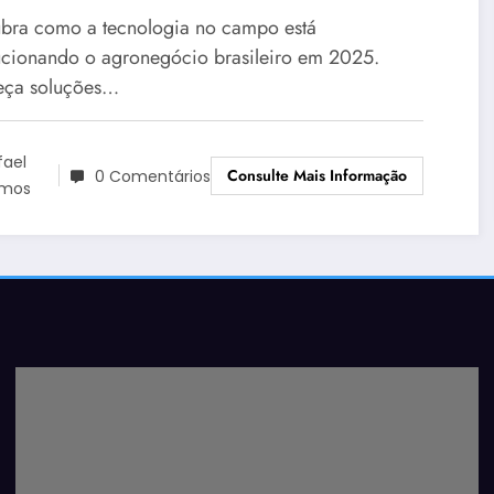
á Transformando o Brasil
bra como a tecnologia no campo está
ucionando o agronegócio brasileiro em 2025.
ça soluções…
fael
Consulte Mais Informação
0 Comentários
mos