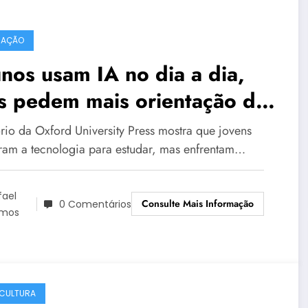
CAÇÃO
nos usam IA no dia a dia,
s pedem mais orientação de
fessores
ório da Oxford University Press mostra que jovens
ram a tecnologia para estudar, mas enfrentam…
fael
Consulte Mais Informação
0 Comentários
mos
CULTURA