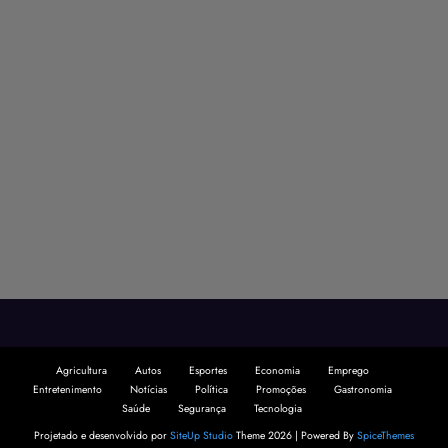
Agricultura
Autos
Esportes
Economia
Emprego
Entretenimento
Notícias
Política
Promoções
Gastronomia
Saúde
Segurança
Tecnologia
Projetado e desenvolvido por
SiteUp Studio
Theme 2026 | Powered By
SpiceThemes