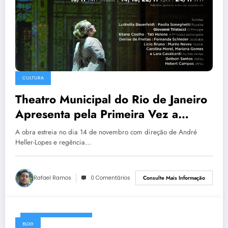
CULTURA
Theatro Municipal do Rio de Janeiro
Apresenta pela Primeira Vez a
Ópera Rusalka de Antonín Dvořák
A obra estreia no dia 14 de novembro com direção de André
Heller-Lopes e regência…
Rafael Ramos
0 Comentários
Consulte Mais Informação
22 de agosto de 2024
BLOG