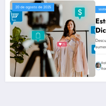
20 de agosto de 2025
MARK
Est
Di
Descu
aumen
Ra
Ra