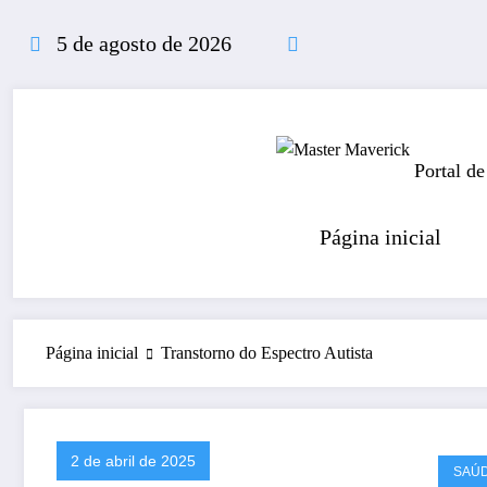
Pular
para
5 de agosto de 2026
o
conteúdo
Portal de
Página inicial
Página inicial
Transtorno do Espectro Autista
2 de abril de 2025
SAÚ