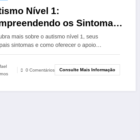
ismo Nível 1:
mpreendendo os Sintomas e
Apoio Necessário
bra mais sobre o autismo nível 1, seus
ipais sintomas e como oferecer o apoio…
fael
Consulte Mais Informação
0 Comentários
mos