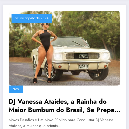
28 de agosto de 2024
BLOG
DJ Vanessa Ataídes, a Rainha do
Maior Bumbum do Brasil, Se Prepara
para Arrasar nas Boates Cariocas
Novos Desafios e Um Novo Público para Conquistar DJ Vanessa
Ataídes, a mulher que ostenta…