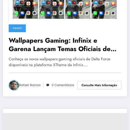
GAMES
Wallpapers Gaming: Infinix e
Garena Lançam Temas Oficiais de
Delta Force no XTheme
Conheça os novos wallpapers gaming oficiais de Delta Force
disponíveis na plataforma XTheme da Infinix.…
Rafael Ramos
0 Comentários
Consulte Mais Informação