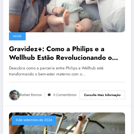
SAÚDE
Gravidez+: Como a Philips e a
Wellhub Estão Revolucionando o
Bem-Estar Materno
Descubra como a parceria entre Philips e Wellhub está
transformando o bem-estar materno com o…
Rafael Ramos
0 Comentários
Consulte Mais Informação
4 de setembro de 2024