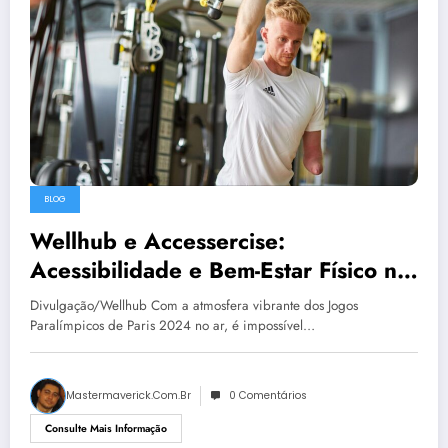
BLOG
Wellhub e Accessercise:
Acessibilidade e Bem-Estar Físico no
Momento Paraolímpico Brasileiro
Divulgação/Wellhub Com a atmosfera vibrante dos Jogos
Paralímpicos de Paris 2024 no ar, é impossível…
Mastermaverick.com.br
0 Comentários
Consulte Mais Informação