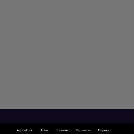
Agricultura
Autos
Esportes
Economia
Emprego
Entretenimento
Notícias
Política
Promoções
Gastronomia
Saúde
Segurança
Tecnologia
Projetado e desenvolvido por
SiteUp Studio
Theme 2026 | Powered By
SpiceThemes