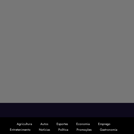
Agricultura
Autos
Esportes
Economia
Emprego
Entretenimento
Notícias
Política
Promoções
Gastronomia
Saúde
Segurança
Tecnologia
Projetado e desenvolvido por
SiteUp Studio
Theme 2026 | Powered By
SpiceThemes