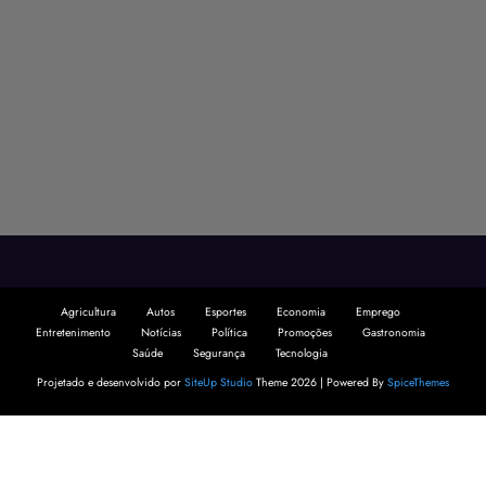
Agricultura
Autos
Esportes
Economia
Emprego
Entretenimento
Notícias
Política
Promoções
Gastronomia
Saúde
Segurança
Tecnologia
Projetado e desenvolvido por
SiteUp Studio
Theme 2026 | Powered By
SpiceThemes