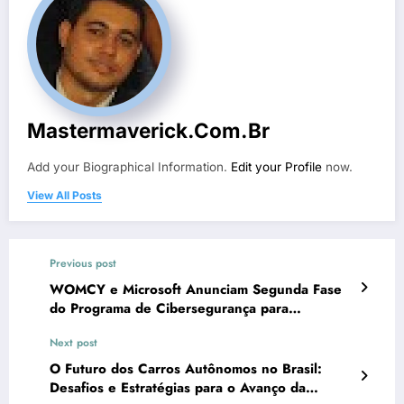
Mastermaverick.com.br
Add your Biographical Information.
Edit your Profile
now.
View All Posts
Previous post
WOMCY e Microsoft Anunciam Segunda Fase
do Programa de Cibersegurança para
Mulheres, Impulsionando a Diversidade no
Next post
Setor de TI
O Futuro dos Carros Autônomos no Brasil:
Desafios e Estratégias para o Avanço da