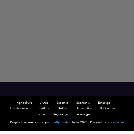
Agricultura
Autos
Esportes
Economia
Emprego
Entretenimento
Notícias
Política
Promoções
Gastronomia
Saúde
Segurança
Tecnologia
Projetado e desenvolvido por
SiteUp Studio
Theme 2026 | Powered By
SpiceThemes