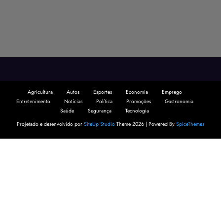
Agricultura
Autos
Esportes
Economia
Emprego
Entretenimento
Notícias
Política
Promoções
Gastronomia
Saúde
Segurança
Tecnologia
Projetado e desenvolvido por
SiteUp Studio
Theme 2026 | Powered By
SpiceThemes