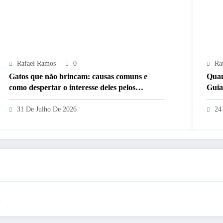
Rafael Ramos
0
Ra
Gatos que não brincam: causas comuns e
Quan
como despertar o interesse deles pelos
Guia
brinquedos
31 De Julho De 2026
24
.