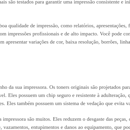
nais são testados para garantir uma impressão consistente e 
 qualidade de impressão, como relatórios, apresentações, fot
com impressões profissionais e de alto impacto. Você pode co
em apresentar variações de cor, baixa resolução, borrões, linh
penho da sua impressora. Os toners originais são projetados 
el. Eles possuem um chip seguro e resistente à adulteração, 
ntes. Eles também possuem um sistema de vedação que evita va
 sua impressora são muitos. Eles reduzem o desgaste das peças
 vazamentos, entupimentos e danos ao equipamento, que pode