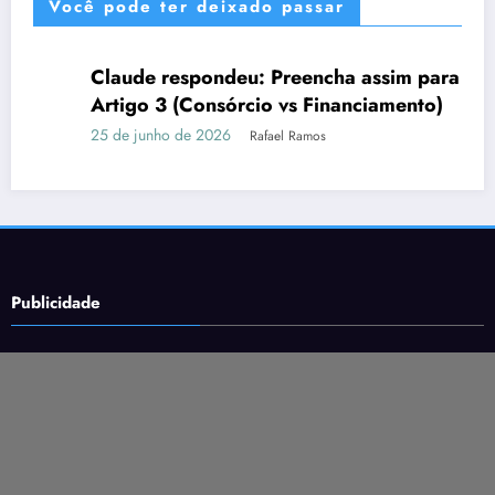
Você pode ter deixado passar
Claude respondeu: Preencha assim para o
DICAS
Artigo 3 (Consórcio vs Financiamento)
25 de junho de 2026
Rafael Ramos
Publicidade