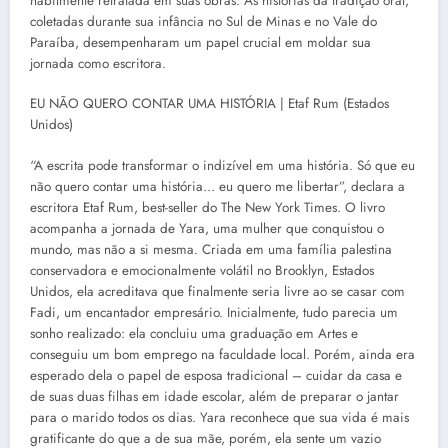
habilmente retratada em suas obras. As histórias da tradição oral,
coletadas durante sua infância no Sul de Minas e no Vale do
Paraíba, desempenharam um papel crucial em moldar sua
jornada como escritora.
EU NÃO QUERO CONTAR UMA HISTÓRIA | Etaf Rum (Estados
Unidos)
“A escrita pode transformar o indizível em uma história. Só que eu
não quero contar uma história… eu quero me libertar”, declara a
escritora Etaf Rum, best-seller do The New York Times. O livro
acompanha a jornada de Yara, uma mulher que conquistou o
mundo, mas não a si mesma. Criada em uma família palestina
conservadora e emocionalmente volátil no Brooklyn, Estados
Unidos, ela acreditava que finalmente seria livre ao se casar com
Fadi, um encantador empresário. Inicialmente, tudo parecia um
sonho realizado: ela concluiu uma graduação em Artes e
conseguiu um bom emprego na faculdade local. Porém, ainda era
esperado dela o papel de esposa tradicional – cuidar da casa e
de suas duas filhas em idade escolar, além de preparar o jantar
para o marido todos os dias. Yara reconhece que sua vida é mais
gratificante do que a de sua mãe, porém, ela sente um vazio