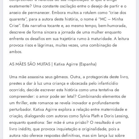
exatamente? Uma constante oscilação entre o desejo de partir e o
anseio de permanecer. Embora muitos a rotulem como “crise dos
quarenta”, para a autora desta história, o nome é “MC – Minha
Crise”. Esta narrativa tocante e, ao mesmo tempo, bem-humorada,
descreve de forma sincera a jornada de uma mulher enquanto
enfrenta os desafios em sua trajetória rumo à maturidade. A leitura
provoca risos e lágrimas, muitas vezes, uma combinação de
ambos.
AS MÃES SÃO MUITAS | Katixa Agirre (Espanha)
Uma mãe assassina seus gêmeos. Outra, a protagonista deste livro,
prestes a dar à luz uma criança e obcecada pelo infanticídio
ocorrido, decide escrever esta história como uma tentativa de
compreender: o amor pode ser letal? Combinando elementos de
um thriller, este romance se revela inovador e profundamente
perturbador. Katixa Agirre explora a relação entre maternidade e
criação, dialogando com autoras como Sylvia Plath e Doris Lessing,
enquanto questiona: Ser mãe é uma prisão? O resultado é um
livro inédito, que provoca inquietação e originalidade, pois a
autora não oferece respostas definitivas, mas sim lança luz sobre