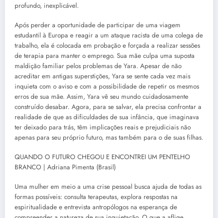
profundo, inexplicável.
Após perder a oportunidade de participar de uma viagem
estudantil à Europa e reagir a um ataque racista de uma colega de
trabalho, ela é colocada em probação e forçada a realizar sessões
de terapia para manter o emprego. Sua mãe culpa uma suposta
maldição familiar pelos problemas de Yara. Apesar de não
acreditar em antigas superstições, Yara se sente cada vez mais
inquieta com o aviso e com a possibilidade de repetir os mesmos
erros de sua mãe. Assim, Yara vê seu mundo cuidadosamente
construído desabar. Agora, para se salvar, ela precisa confrontar a
realidade de que as dificuldades de sua infância, que imaginava
ter deixado para trás, têm implicações reais e prejudiciais não
apenas para seu próprio futuro, mas também para o de suas filhas.
QUANDO O FUTURO CHEGOU E ENCONTREI UM PENTELHO
BRANCO | Adriana Pimenta (Brasil)
Uma mulher em meio a uma crise pessoal busca ajuda de todas as
formas possíveis: consulta terapeutas, explora respostas na
espiritualidade e entrevista antropólogos na esperança de
compreender a natureza de sua inquietação. O que a aflige