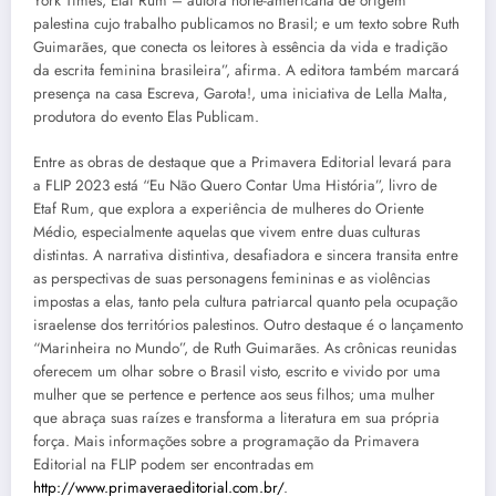
York Times, Etaf Rum – autora norte-americana de origem
palestina cujo trabalho publicamos no Brasil; e um texto sobre Ruth
Guimarães, que conecta os leitores à essência da vida e tradição
da escrita feminina brasileira”, afirma. A editora também marcará
presença na casa Escreva, Garota!, uma iniciativa de Lella Malta,
produtora do evento Elas Publicam.
Entre as obras de destaque que a Primavera Editorial levará para
a FLIP 2023 está “Eu Não Quero Contar Uma História”, livro de
Etaf Rum, que explora a experiência de mulheres do Oriente
Médio, especialmente aquelas que vivem entre duas culturas
distintas. A narrativa distintiva, desafiadora e sincera transita entre
as perspectivas de suas personagens femininas e as violências
impostas a elas, tanto pela cultura patriarcal quanto pela ocupação
israelense dos territórios palestinos. Outro destaque é o lançamento
“Marinheira no Mundo”, de Ruth Guimarães. As crônicas reunidas
oferecem um olhar sobre o Brasil visto, escrito e vivido por uma
mulher que se pertence e pertence aos seus filhos; uma mulher
que abraça suas raízes e transforma a literatura em sua própria
força. Mais informações sobre a programação da Primavera
Editorial na FLIP podem ser encontradas em
http://www.primaveraeditorial.com.br/
.