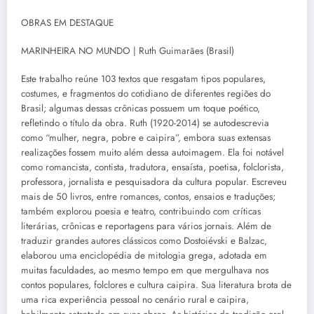
OBRAS EM DESTAQUE
MARINHEIRA NO MUNDO | Ruth Guimarães (Brasil)
Este trabalho reúne 103 textos que resgatam tipos populares,
costumes, e fragmentos do cotidiano de diferentes regiões do
Brasil; algumas dessas crônicas possuem um toque poético,
refletindo o título da obra. Ruth (1920-2014) se autodescrevia
como “mulher, negra, pobre e caipira”, embora suas extensas
realizações fossem muito além dessa autoimagem. Ela foi notável
como romancista, contista, tradutora, ensaísta, poetisa, folclorista,
professora, jornalista e pesquisadora da cultura popular. Escreveu
mais de 50 livros, entre romances, contos, ensaios e traduções;
também explorou poesia e teatro, contribuindo com críticas
literárias, crônicas e reportagens para vários jornais. Além de
traduzir grandes autores clássicos como Dostoiévski e Balzac,
elaborou uma enciclopédia de mitologia grega, adotada em
muitas faculdades, ao mesmo tempo em que mergulhava nos
contos populares, folclores e cultura caipira. Sua literatura brota de
uma rica experiência pessoal no cenário rural e caipira,