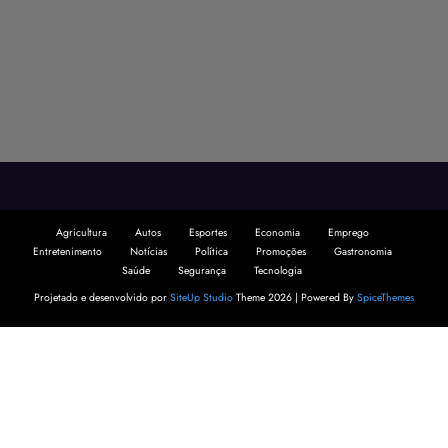
Agricultura
Autos
Esportes
Economia
Emprego
Entretenimento
Notícias
Política
Promoções
Gastronomia
Saúde
Segurança
Tecnologia
Projetado e desenvolvido por
SiteUp Studio
Theme 2026 | Powered By
SpiceThemes