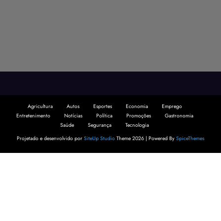
Agricultura
Autos
Esportes
Economia
Emprego
Entretenimento
Notícias
Política
Promoções
Gastronomia
Saúde
Segurança
Tecnologia
Projetado e desenvolvido por
SiteUp Studio
Theme 2026 | Powered By
SpiceThemes