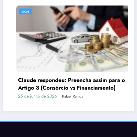
DICAS
reencha assim para o
Por que o marketing 
vs Financiamento)
fortes
l Ramos
16 de junho de 2026
Rafael 