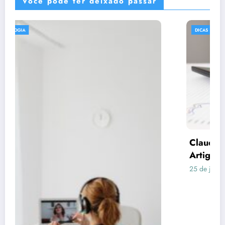
Você pode ter deixado passar
DICAS
Claude respondeu: Preencha assim para o
Artigo 3 (Consórcio vs Financiamento)
25 de junho de 2026
Rafael Ramos