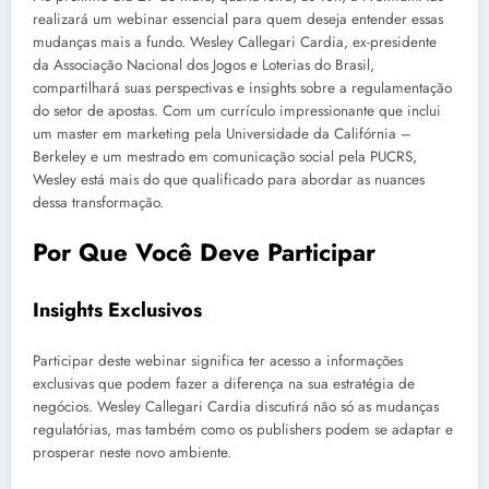
realizará um webinar essencial para quem deseja entender essas
mudanças mais a fundo. Wesley Callegari Cardia, ex-presidente
da Associação Nacional dos Jogos e Loterias do Brasil,
compartilhará suas perspectivas e insights sobre a regulamentação
do setor de apostas. Com um currículo impressionante que inclui
um master em marketing pela Universidade da Califórnia –
Berkeley e um mestrado em comunicação social pela PUCRS,
Wesley está mais do que qualificado para abordar as nuances
dessa transformação.
Por Que Você Deve Participar
Insights Exclusivos
Participar deste webinar significa ter acesso a informações
exclusivas que podem fazer a diferença na sua estratégia de
negócios. Wesley Callegari Cardia discutirá não só as mudanças
regulatórias, mas também como os publishers podem se adaptar e
prosperar neste novo ambiente.