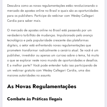
Descubra como as novas regulamentações estão revolucionando o
mercado de apostas online no Brasil e quais são as oportunidades
para os publishers. Participe do webinar com Wesley Callegari
Cardia para saber mais.
O mercado de apostas online no Brasil está passando por um
verdadeiro turbilhão de mudanças. Impulsionado pelo avanço
tecnológico e pela popularidade crescente das plataformas
digitais, o setor está enfrentando novas regulamentações que
prometem transformar radicalmente o cenário atual. Se você é um
publisher, investidor ou apenas um curioso sobre o tema, há muito
o que se explorar neste novo mundo de oportunidades e desafios.
E a melhor parte? Você pode entender tudo isso participando de
um webinar gratuito com Wesley Callegari Cardia, uma das
maiores autoridades no assunto.
As Novas Regulamentações
Combate às Práticas Ilegais