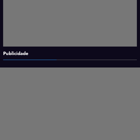
Publicidade