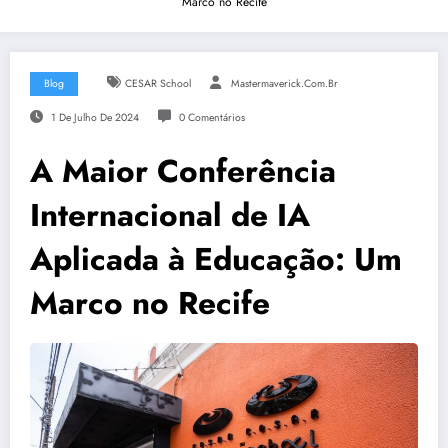
Marco no Recife
Blog
CESAR School
Mastermaverick.com.br
1 De Julho De 2024
0 Comentários
A Maior Conferência
Internacional de IA
Aplicada à Educação: Um
Marco no Recife