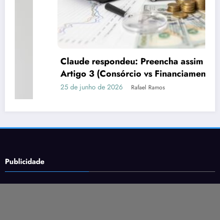
Claude respondeu: Preencha assim para o
P
Artigo 3 (Consórcio vs Financiamento)
f
25 de junho de 2026
Rafael Ramos
1
Publicidade