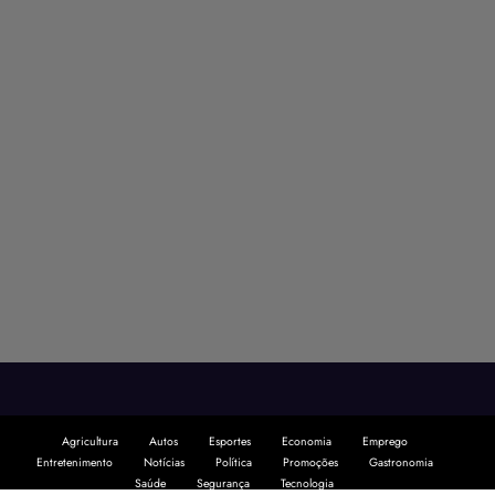
Agricultura
Autos
Esportes
Economia
Emprego
Entretenimento
Notícias
Política
Promoções
Gastronomia
Saúde
Segurança
Tecnologia
Projetado e desenvolvido por
SiteUp Studio
Theme 2026 | Powered By
SpiceThemes