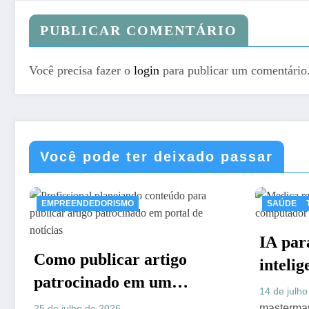
PUBLICAR COMENTÁRIO
Você precisa fazer o
login
para publicar um comentário
Você pode ter deixado passar
SAÚDE
TECNOLOGIA
Clau
DICAS
Pree
IA para medicos: como a
Arti
25 de j
inteligencia artificial esta
Fina
transformando a rotina
14 de julho de 2026
mastermaverick.com.br