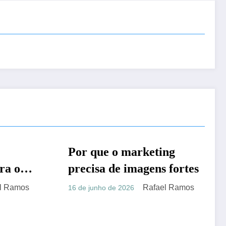
ting
DICAS
ns fortes
fael Ramos