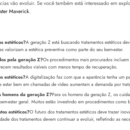
ias vão evoluir. Se você também está interessado em explo
ster Maverick
.
s estéticos?
A geração Z está buscando tratamentos estéticos dev
s valorizam a estética preventiva como parte do seu bem-estar.
dos pela geração Z?
Os procedimentos mais procurados incluem t
erecem resultados visíveis com menos tempo de recuperação.
s estéticos?
A digitalização faz com que a aparência tenha um pa
 de estar bem em chamadas de vídeo aumentam a demanda por trata
os homens da geração Z?
Para os homens da geração Z, os cuidad
m-estar geral. Muitos estão investindo em procedimentos como bot
tos estéticos?
O futuro dos tratamentos estéticos deve trazer in
ade dos tratamentos devem continuar a evoluir, refletindo as nece