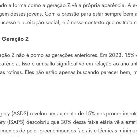
ando a forma como a geração Z vê a própria aparência. A e
agem desses jovens. Com a pressão para estar sempre bem a
cesso e aceitação social, e é nesse contexto que os tratam
a Geração Z
geração Z não é como as gerações anteriores. Em 2023, 15% 
arência. Isso é um salto significativo em relação ao ano a
suas rotinas. Eles não estão apenas buscando parecer bem,
gery (ASDS) revelou um aumento de 15% nos procedimentos 
rgery (ISAPS) descobriu que 30% dessa faixa etária vê a esté
amentos de pele, preenchimentos faciais e técnicas minimam