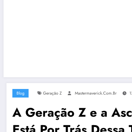
Blog
Geração Z
Mastermaverick.com.br
1
A Geração Z e a Asc
Está Por Trás Dessa