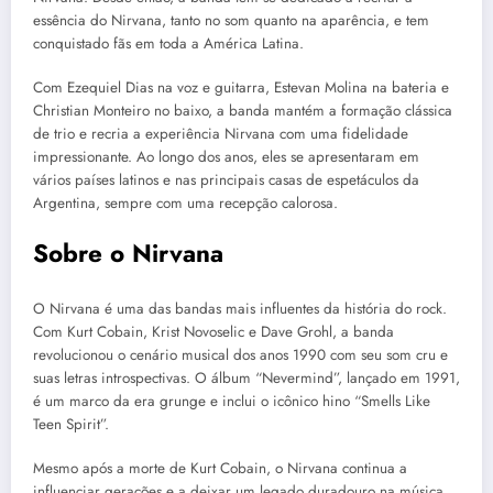
essência do Nirvana, tanto no som quanto na aparência, e tem
conquistado fãs em toda a América Latina.
Com Ezequiel Dias na voz e guitarra, Estevan Molina na bateria e
Christian Monteiro no baixo, a banda mantém a formação clássica
de trio e recria a experiência Nirvana com uma fidelidade
impressionante. Ao longo dos anos, eles se apresentaram em
vários países latinos e nas principais casas de espetáculos da
Argentina, sempre com uma recepção calorosa.
Sobre o Nirvana
O Nirvana é uma das bandas mais influentes da história do rock.
Com Kurt Cobain, Krist Novoselic e Dave Grohl, a banda
revolucionou o cenário musical dos anos 1990 com seu som cru e
suas letras introspectivas. O álbum “Nevermind”, lançado em 1991,
é um marco da era grunge e inclui o icônico hino “Smells Like
Teen Spirit”.
Mesmo após a morte de Kurt Cobain, o Nirvana continua a
influenciar gerações e a deixar um legado duradouro na música.