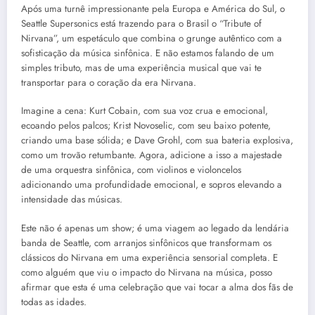
Após uma turnê impressionante pela Europa e América do Sul, o
Seattle Supersonics está trazendo para o Brasil o “Tribute of
Nirvana”, um espetáculo que combina o grunge autêntico com a
sofisticação da música sinfônica. E não estamos falando de um
simples tributo, mas de uma experiência musical que vai te
transportar para o coração da era Nirvana.
Imagine a cena: Kurt Cobain, com sua voz crua e emocional,
ecoando pelos palcos; Krist Novoselic, com seu baixo potente,
criando uma base sólida; e Dave Grohl, com sua bateria explosiva,
como um trovão retumbante. Agora, adicione a isso a majestade
de uma orquestra sinfônica, com violinos e violoncelos
adicionando uma profundidade emocional, e sopros elevando a
intensidade das músicas.
Este não é apenas um show; é uma viagem ao legado da lendária
banda de Seattle, com arranjos sinfônicos que transformam os
clássicos do Nirvana em uma experiência sensorial completa. E
como alguém que viu o impacto do Nirvana na música, posso
afirmar que esta é uma celebração que vai tocar a alma dos fãs de
todas as idades.