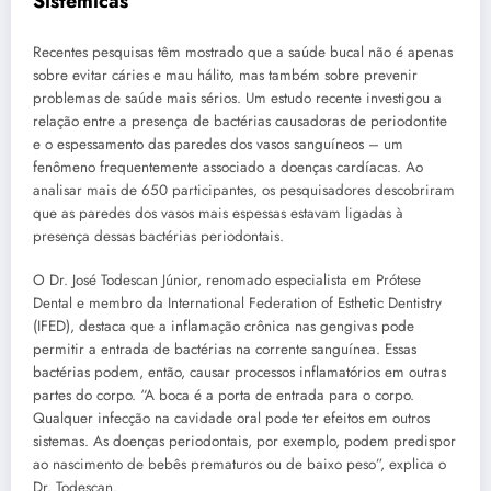
Sistêmicas
Recentes pesquisas têm mostrado que a saúde bucal não é apenas
sobre evitar cáries e mau hálito, mas também sobre prevenir
problemas de saúde mais sérios. Um estudo recente investigou a
relação entre a presença de bactérias causadoras de periodontite
e o espessamento das paredes dos vasos sanguíneos – um
fenômeno frequentemente associado a doenças cardíacas. Ao
analisar mais de 650 participantes, os pesquisadores descobriram
que as paredes dos vasos mais espessas estavam ligadas à
presença dessas bactérias periodontais.
O Dr. José Todescan Júnior, renomado especialista em Prótese
Dental e membro da International Federation of Esthetic Dentistry
(IFED), destaca que a inflamação crônica nas gengivas pode
permitir a entrada de bactérias na corrente sanguínea. Essas
bactérias podem, então, causar processos inflamatórios em outras
partes do corpo. “A boca é a porta de entrada para o corpo.
Qualquer infecção na cavidade oral pode ter efeitos em outros
sistemas. As doenças periodontais, por exemplo, podem predispor
ao nascimento de bebês prematuros ou de baixo peso”, explica o
Dr. Todescan.