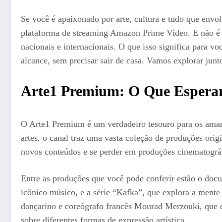
Se você é apaixonado por arte, cultura e tudo que envol
plataforma de streaming Amazon Prime Video. E não é
nacionais e internacionais. O que isso significa para vo
alcance, sem precisar sair de casa. Vamos explorar junto
Arte1 Premium: O Que Esperar
O Arte1 Premium é um verdadeiro tesouro para os amant
artes, o canal traz uma vasta coleção de produções orig
novos conteúdos e se perder em produções cinematográfic
Entre as produções que você pode conferir estão o do
icônico músico, e a série “Kafka”, que explora a mente
dançarino e coreógrafo francês Mourad Merzouki, que é 
sobre diferentes formas de expressão artística.