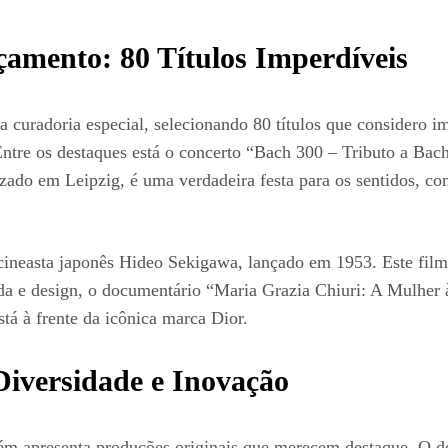
çamento: 80 Títulos Imperdíveis
 curadoria especial, selecionando 80 títulos que considero i
 Entre os destaques está o concerto “Bach 300 – Tributo a Bac
zado em Leipzig, é uma verdadeira festa para os sentidos, co
cineasta japonês Hideo Sekigawa, lançado em 1953. Este film
oda e design, o documentário “Maria Grazia Chiuri: A Mulher 
tá à frente da icônica marca Dior.
Diversidade e Inovação
bém apresenta produções originais que merecem destaque. O