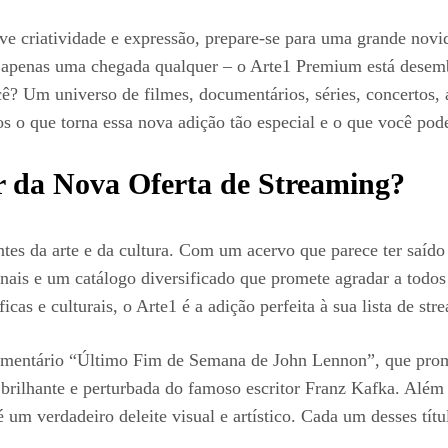
ve criatividade e expressão, prepare-se para uma grande novid
 apenas uma chegada qualquer – o Arte1 Premium está desem
cê? Um universo de filmes, documentários, séries, concertos, 
s o que torna essa nova adição tão especial e o que você pode 
 da Nova Oferta de Streaming?
es da arte e da cultura. Com um acervo que parece ter saído 
inais e um catálogo diversificado que promete agradar a todo
as e culturais, o Arte1 é a adição perfeita à sua lista de str
cumentário “Último Fim de Semana de John Lennon”, que pro
 brilhante e perturbada do famoso escritor Franz Kafka. Alé
um verdadeiro deleite visual e artístico. Cada um desses tít