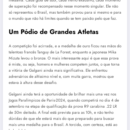
medalha. Cada gota de suor, cada treino exaustivo, cada momento
de superação foi recompensado nesse momento singular. Ele não
só representou o Brasil, mas também provou para si mesmo e para
o mundo que não há limites quando se tem paixão pelo que faz.
Um Pódio de Grandes Atletas
A competição foi acirrada, e a medalha de ouro ficou nas mãos do
talentoso francês Tanguy de La Forest, enquanto a japonesa Mika
Mizuta levou o bronze. O mais interessante aqui é que essa prova
é mista, ou seja, homens e mulheres competem juntos, o que torna
a vitória de Galgani ainda mais significativa. Ele enfrentou
adversários de altíssimo nível e, com muita garra, mostrou que
estava à altura desse desafio.
Galgani ainda terá a oportunidade de brilhar mais uma vez nos
Jogos Paralímpicos de Paris-2024, quando competirá no dia 4 de
setembro na etapa de qualificação da prova R9 carabina .22 LR
de 50m deitado. A final está prevista para as 10h, e não tenho
dúvidas de que ele estará mais do que preparado para buscar
mais uma medalha para o Brasil. A torcida, com certeza, está ao