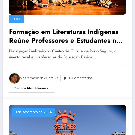
BLOG
Formação em Literaturas Indígenas
Reúne Professores e Estudantes no
Centro de Cultura de Porto Seguro
DivulgaçãoRealizado no Centro de Cultura de Porto Seguro, o
evento recebeu professores da Educação Básica…
Mastermaverick.com.br
0 Comentários
Consulte Mais Informação
1 de setembro de 2024