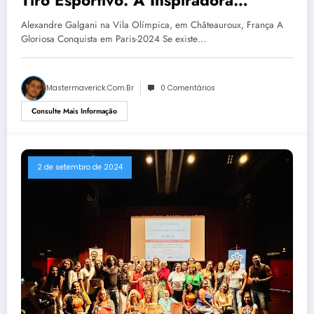
Jornada de Alexandre Galgani
Alexandre Galgani na Vila Olímpica, em Châteauroux, França A
Gloriosa Conquista em Paris-2024 Se existe…
Mastermaverick.com.br
0 Comentários
Consulte Mais Informação
2 de setembro de 2024