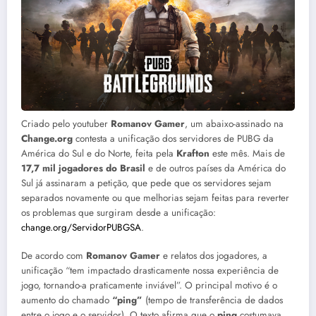
Criado pelo youtuber
Romanov Gamer
, um abaixo-assinado na
Change.org
contesta a unificação dos servidores de PUBG da
América do Sul e do Norte, feita pela
Krafton
este mês. Mais de
17,7 mil jogadores do Brasil
e de outros países da América do
Sul já assinaram a petição, que pede que os servidores sejam
separados novamente ou que melhorias sejam feitas para reverter
os problemas que surgiram desde a unificação:
change.org/ServidorPUBGSA
.
De acordo com
Romanov Gamer
e relatos dos jogadores, a
unificação “tem impactado drasticamente nossa experiência de
jogo, tornando-a praticamente inviável”. O principal motivo é o
aumento do chamado
“ping”
(tempo de transferência de dados
entre o jogo e o servidor). O texto afirma que o
ping
costumava