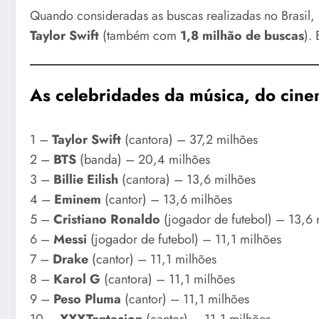
Quando consideradas as buscas realizadas no Brasil,
Taylor Swift
(também com
1,8 milhão de buscas
).
As celebridades da música, do cin
1 –
Taylor Swift
(cantora) – 37,2 milhões
2 –
BTS
(banda) – 20,4 milhões
3 –
Billie Eilish
(cantora) – 13,6 milhões
4 –
Eminem
(cantor) – 13,6 milhões
5 –
Cristiano Ronaldo
(jogador de futebol) – 13,6 
6 –
Messi
(jogador de futebol) – 11,1 milhões
7 –
Drake
(cantor) – 11,1 milhões
8 –
Karol G
(cantora) – 11,1 milhões
9 –
Peso Pluma
(cantor) – 11,1 milhões
10 –
XXXTentacion
(cantor) – 11,1 milhões