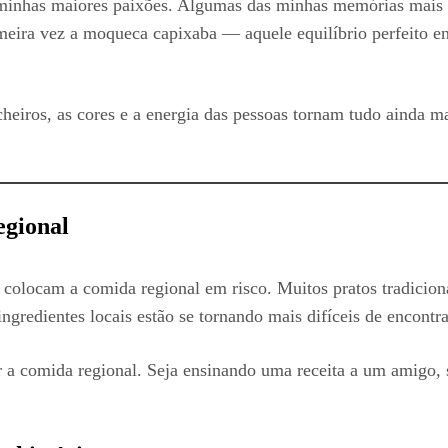
 minhas maiores paixões. Algumas das minhas memórias mais qu
ira vez a moqueca capixaba — aquele equilíbrio perfeito entr
eiros, as cores e a energia das pessoas tornam tudo ainda ma
egional
r colocam a comida regional em risco. Muitos pratos tradicio
ingredientes locais estão se tornando mais difíceis de encontra
gar a comida regional. Seja ensinando uma receita a um amigo