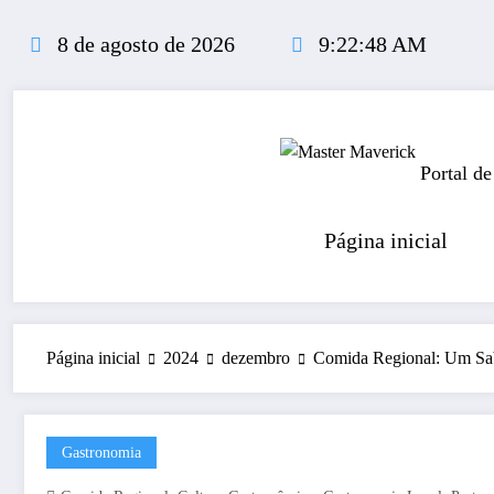
Pular
para
8 de agosto de 2026
9:22:49 AM
o
conteúdo
Portal de
Página inicial
Página inicial
2024
dezembro
Comida Regional: Um Sab
Gastronomia