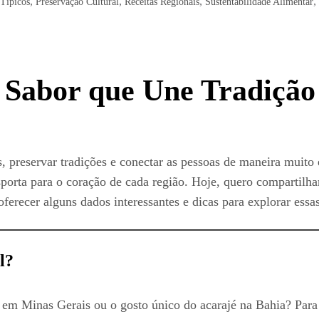
,
,
,
,
 Típicos
Preservação Cultural
Receitas Regionais
Sustentabilidade Alimentar
Sabor que Une Tradição 
s, preservar tradições e conectar as pessoas de maneira muit
nsporta para o coração de cada região. Hoje, quero comparti
ferecer alguns dados interessantes e dicas para explorar essas 
l?
o em Minas Gerais ou o gosto único do acarajé na Bahia? Para