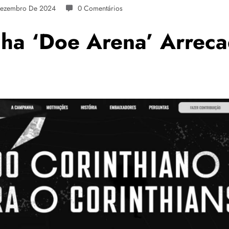
Dezembro De 2024
0 Comentários
nha ‘Doe Arena’ Arrec