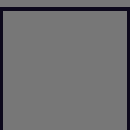
Publicidade