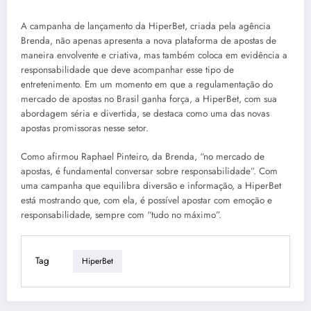
A campanha de lançamento da HiperBet, criada pela agência
Brenda, não apenas apresenta a nova plataforma de apostas de
maneira envolvente e criativa, mas também coloca em evidência a
responsabilidade que deve acompanhar esse tipo de
entretenimento. Em um momento em que a regulamentação do
mercado de apostas no Brasil ganha força, a HiperBet, com sua
abordagem séria e divertida, se destaca como uma das novas
apostas promissoras nesse setor.
Como afirmou Raphael Pinteiro, da Brenda, “no mercado de
apostas, é fundamental conversar sobre responsabilidade”. Com
uma campanha que equilibra diversão e informação, a HiperBet
está mostrando que, com ela, é possível apostar com emoção e
responsabilidade, sempre com “tudo no máximo”.
Tag
HiperBet