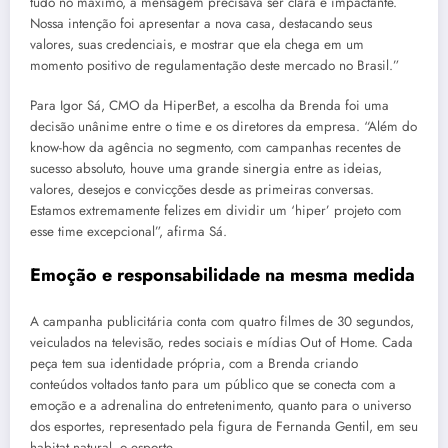
tudo no máximo, a mensagem precisava ser clara e impactante.
Nossa intenção foi apresentar a nova casa, destacando seus
valores, suas credenciais, e mostrar que ela chega em um
momento positivo de regulamentação deste mercado no Brasil.”
Para Igor Sá, CMO da HiperBet, a escolha da Brenda foi uma
decisão unânime entre o time e os diretores da empresa. “Além do
know-how da agência no segmento, com campanhas recentes de
sucesso absoluto, houve uma grande sinergia entre as ideias,
valores, desejos e convicções desde as primeiras conversas.
Estamos extremamente felizes em dividir um ‘hiper’ projeto com
esse time excepcional”, afirma Sá.
Emoção e responsabilidade na mesma medida
A campanha publicitária conta com quatro filmes de 30 segundos,
veiculados na televisão, redes sociais e mídias Out of Home. Cada
peça tem sua identidade própria, com a Brenda criando
conteúdos voltados tanto para um público que se conecta com a
emoção e a adrenalina do entretenimento, quanto para o universo
dos esportes, representado pela figura de Fernanda Gentil, em seu
habitat natural, o esporte.