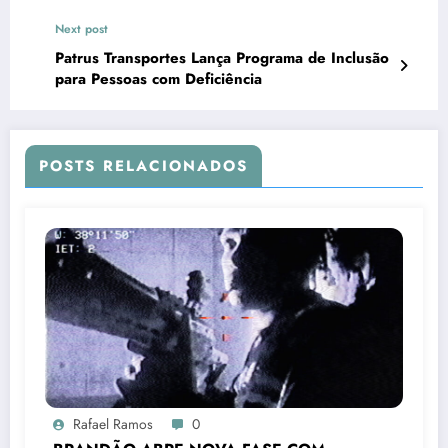
Antiga
Next post
Patrus Transportes Lança Programa de Inclusão
para Pessoas com Deficiência
POSTS RELACIONADOS
Rafael Ramos
0