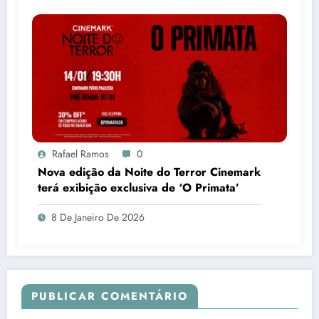
Rafael Ramos
0
Nova edição da Noite do Terror Cinemark
terá exibição exclusiva de ‘O Primata’
8 De Janeiro De 2026
PUBLICAR COMENTÁRIO