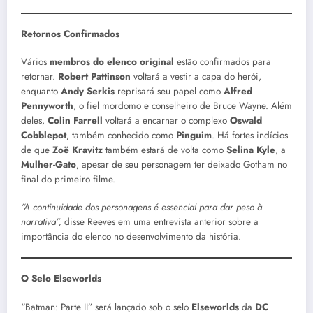
Retornos Confirmados
Vários
membros do elenco original
estão confirmados para
retornar.
Robert Pattinson
voltará a vestir a capa do herói,
enquanto
Andy Serkis
reprisará seu papel como
Alfred
Pennyworth
, o fiel mordomo e conselheiro de Bruce Wayne. Além
deles,
Colin Farrell
voltará a encarnar o complexo
Oswald
Cobblepot
, também conhecido como
Pinguim
. Há fortes indícios
de que
Zoë Kravitz
também estará de volta como
Selina Kyle
, a
Mulher-Gato
, apesar de seu personagem ter deixado Gotham no
final do primeiro filme.
“A continuidade dos personagens é essencial para dar peso à
narrativa”,
disse Reeves em uma entrevista anterior sobre a
importância do elenco no desenvolvimento da história.
O Selo Elseworlds
“Batman: Parte II” será lançado sob o selo
Elseworlds
da
DC