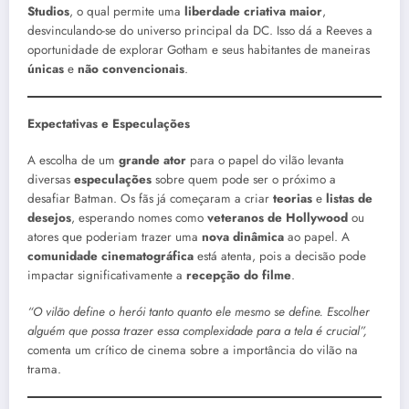
Studios
, o qual permite uma
liberdade criativa maior
,
desvinculando-se do universo principal da DC. Isso dá a Reeves a
oportunidade de explorar Gotham e seus habitantes de maneiras
únicas
e
não convencionais
.
Expectativas e Especulações
A escolha de um
grande ator
para o papel do vilão levanta
diversas
especulações
sobre quem pode ser o próximo a
desafiar Batman. Os fãs já começaram a criar
teorias
e
listas de
desejos
, esperando nomes como
veteranos de Hollywood
ou
atores que poderiam trazer uma
nova dinâmica
ao papel. A
comunidade cinematográfica
está atenta, pois a decisão pode
impactar significativamente a
recepção do filme
.
“O vilão define o herói tanto quanto ele mesmo se define. Escolher
alguém que possa trazer essa complexidade para a tela é crucial”,
comenta um crítico de cinema sobre a importância do vilão na
trama.