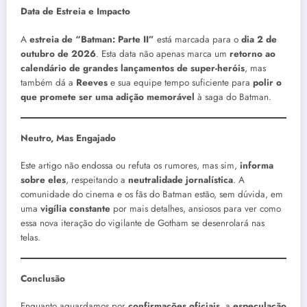
Data de Estreia e Impacto
A
estreia de “Batman: Parte II”
está marcada para o
dia 2 de
outubro de 2026
. Esta data não apenas marca um
retorno ao
calendário de grandes lançamentos de super-heróis
, mas
também dá a
Reeves
e sua equipe tempo suficiente para
polir o
que promete ser uma adição memorável
à saga do Batman.
Neutro, Mas Engajado
Este artigo não endossa ou refuta os rumores, mas sim,
informa
sobre eles
, respeitando a
neutralidade jornalística
. A
comunidade do cinema e os fãs do Batman estão, sem dúvida, em
uma
vigília constante
por mais detalhes, ansiosos para ver como
essa nova iteração do vigilante de Gotham se desenrolará nas
telas.
Conclusão
Enquanto aguardamos por
confirmações oficiais
, a
especulação