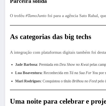
Parceira sólida
O troféu
#TamoJunto
foi para a agência Sato Rahal, qu
As categorias das big techs
A integração com plataformas digitais também foi desta
Jade Barbosa
: Premiada em
Deu Show no Kwai
pelas camp
Lua Boaventura
: Reconhecida em
Tá na Sua For You
por s
Mari Rodrigues
: Conquistou o título
Brilhou no Feed
pelo 
Uma noite para celebrar e proje