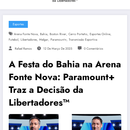
da Libertadores™
Esportes
,
,
,
,
,
Arena Fonte Nova
Bahia
Boston River
Cerro Porteño
Esportes Online
,
,
,
,
Futebol
Libertadores
Melgar
Paramount+
Transmissão Esportiva
Rafael Ramos
12 De Março De 2025
0 Comentários
A Festa do Bahia na Arena
Fonte Nova: Paramount+
Traz a Decisão da
Libertadores™