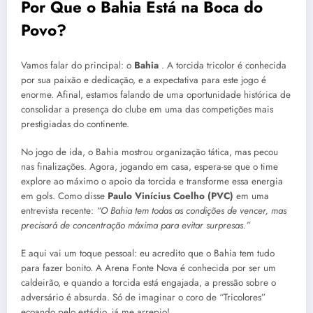
Por Que o Bahia Está na Boca do
Povo?
Vamos falar do principal: o
Bahia
. A torcida tricolor é conhecida
por sua paixão e dedicação, e a expectativa para este jogo é
enorme. Afinal, estamos falando de uma oportunidade histórica de
consolidar a presença do clube em uma das competições mais
prestigiadas do continente.
No jogo de ida, o Bahia mostrou organização tática, mas pecou
nas finalizações. Agora, jogando em casa, espera-se que o time
explore ao máximo o apoio da torcida e transforme essa energia
em gols. Como disse
Paulo Vinícius Coelho (PVC)
em uma
entrevista recente:
“O Bahia tem todas as condições de vencer, mas
precisará de concentração máxima para evitar surpresas.”
E aqui vai um toque pessoal: eu acredito que o Bahia tem tudo
para fazer bonito. A Arena Fonte Nova é conhecida por ser um
caldeirão, e quando a torcida está engajada, a pressão sobre o
adversário é absurda. Só de imaginar o coro de “Tricolores”
ecoando pelo estádio, já me arrepio!