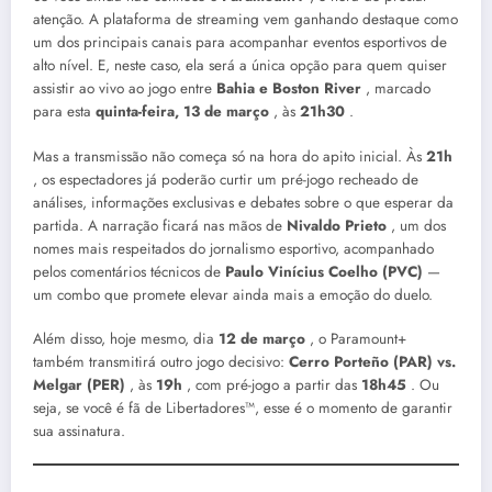
atenção. A plataforma de streaming vem ganhando destaque como
um dos principais canais para acompanhar eventos esportivos de
alto nível. E, neste caso, ela será a única opção para quem quiser
assistir ao vivo ao jogo entre
Bahia e Boston River
, marcado
para esta
quinta-feira, 13 de março
, às
21h30
.
Mas a transmissão não começa só na hora do apito inicial. Às
21h
, os espectadores já poderão curtir um pré-jogo recheado de
análises, informações exclusivas e debates sobre o que esperar da
partida. A narração ficará nas mãos de
Nivaldo Prieto
, um dos
nomes mais respeitados do jornalismo esportivo, acompanhado
pelos comentários técnicos de
Paulo Vinícius Coelho (PVC)
—
um combo que promete elevar ainda mais a emoção do duelo.
Além disso, hoje mesmo, dia
12 de março
, o Paramount+
também transmitirá outro jogo decisivo:
Cerro Porteño (PAR) vs.
Melgar (PER)
, às
19h
, com pré-jogo a partir das
18h45
. Ou
seja, se você é fã de Libertadores™, esse é o momento de garantir
sua assinatura.