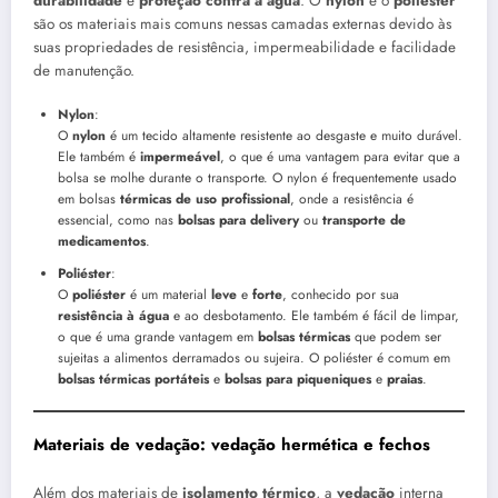
durabilidade
e
proteção contra a água
. O
nylon
e o
poliéster
são os materiais mais comuns nessas camadas externas devido às
suas propriedades de resistência, impermeabilidade e facilidade
de manutenção.
Nylon
:
O
nylon
é um tecido altamente resistente ao desgaste e muito durável.
Ele também é
impermeável
, o que é uma vantagem para evitar que a
bolsa se molhe durante o transporte. O nylon é frequentemente usado
em bolsas
térmicas de uso profissional
, onde a resistência é
essencial, como nas
bolsas para delivery
ou
transporte de
medicamentos
.
Poliéster
:
O
poliéster
é um material
leve
e
forte
, conhecido por sua
resistência à água
e ao desbotamento. Ele também é fácil de limpar,
o que é uma grande vantagem em
bolsas térmicas
que podem ser
sujeitas a alimentos derramados ou sujeira. O poliéster é comum em
bolsas térmicas portáteis
e
bolsas para piqueniques
e
praias
.
Materiais de vedação: vedação hermética e fechos
Além dos materiais de
isolamento térmico
, a
vedação
interna