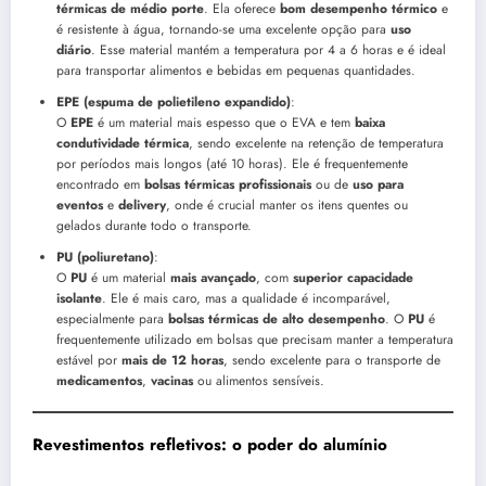
térmicas de médio porte
. Ela oferece
bom desempenho térmico
e
é resistente à água, tornando-se uma excelente opção para
uso
diário
. Esse material mantém a temperatura por 4 a 6 horas e é ideal
para transportar alimentos e bebidas em pequenas quantidades.
EPE (espuma de polietileno expandido)
:
O
EPE
é um material mais espesso que o EVA e tem
baixa
condutividade térmica
, sendo excelente na retenção de temperatura
por períodos mais longos (até 10 horas). Ele é frequentemente
encontrado em
bolsas térmicas profissionais
ou de
uso para
eventos
e
delivery
, onde é crucial manter os itens quentes ou
gelados durante todo o transporte.
PU (poliuretano)
:
O
PU
é um material
mais avançado
, com
superior capacidade
isolante
. Ele é mais caro, mas a qualidade é incomparável,
especialmente para
bolsas térmicas de alto desempenho
. O
PU
é
frequentemente utilizado em bolsas que precisam manter a temperatura
estável por
mais de 12 horas
, sendo excelente para o transporte de
medicamentos
,
vacinas
ou alimentos sensíveis.
Revestimentos refletivos: o poder do alumínio