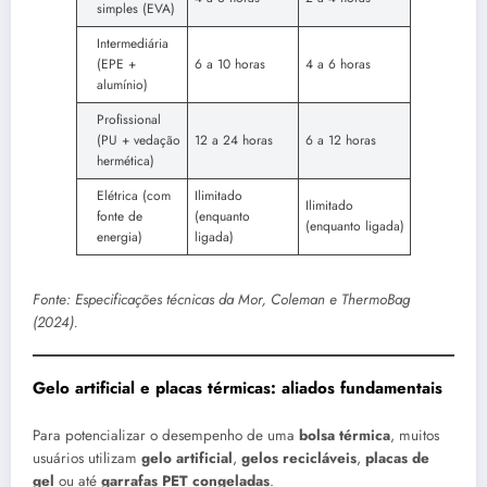
simples (EVA)
Intermediária
(EPE +
6 a 10 horas
4 a 6 horas
alumínio)
Profissional
(PU + vedação
12 a 24 horas
6 a 12 horas
hermética)
Elétrica (com
Ilimitado
Ilimitado
fonte de
(enquanto
(enquanto ligada)
energia)
ligada)
Fonte: Especificações técnicas da Mor, Coleman e ThermoBag
(2024).
Gelo artificial e placas térmicas: aliados fundamentais
Para potencializar o desempenho de uma
bolsa térmica
, muitos
usuários utilizam
gelo artificial
,
gelos recicláveis
,
placas de
gel
ou até
garrafas PET congeladas
.