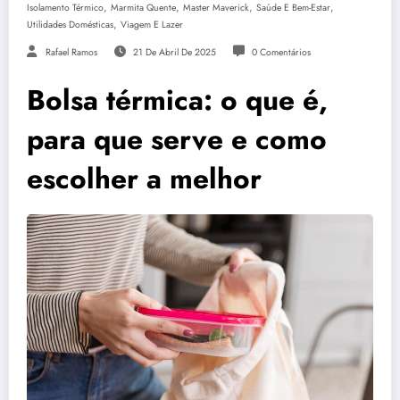
,
,
,
,
Isolamento Térmico
Marmita Quente
Master Maverick
Saúde E Bem-Estar
,
Utilidades Domésticas
Viagem E Lazer
Rafael Ramos
21 De Abril De 2025
0 Comentários
Bolsa térmica: o que é,
para que serve e como
escolher a melhor