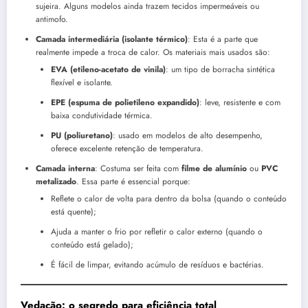
sujeira. Alguns modelos ainda trazem tecidos impermeáveis ou
antimofo.
Camada intermediária (isolante térmico)
: Esta é a parte que
realmente impede a troca de calor. Os materiais mais usados são:
EVA (etileno-acetato de vinila)
: um tipo de borracha sintética
flexível e isolante.
EPE (espuma de polietileno expandido)
: leve, resistente e com
baixa condutividade térmica.
PU (poliuretano)
: usado em modelos de alto desempenho,
oferece excelente retenção de temperatura.
Camada interna
: Costuma ser feita com
filme de alumínio
ou
PVC
metalizado
. Essa parte é essencial porque:
Reflete o calor de volta para dentro da bolsa (quando o conteúdo
está quente);
Ajuda a manter o frio por refletir o calor externo (quando o
conteúdo está gelado);
É fácil de limpar, evitando acúmulo de resíduos e bactérias.
Vedação: o segredo para eficiência total