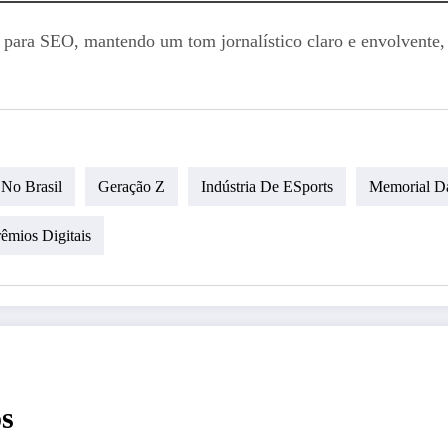
do para SEO, mantendo um tom jornalístico claro e envolvente
 No Brasil
Geração Z
Indústria De ESports
Memorial Da
êmios Digitais
s