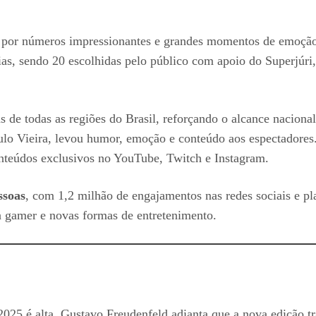
a por números impressionantes e grandes momentos de emoção.
as, sendo 20 escolhidas pelo público com apoio do Superjúri,
s de todas as regiões do Brasil, reforçando o alcance naciona
o Vieira, levou humor, emoção e conteúdo aos espectadores.
nteúdos exclusivos no YouTube, Twitch e Instagram.
ssoas
, com 1,2 milhão de engajamentos nas redes sociais e pl
ra gamer e novas formas de entretenimento.
?
 2025 é alta. Gustavo Freudenfeld adianta que a nova edição t