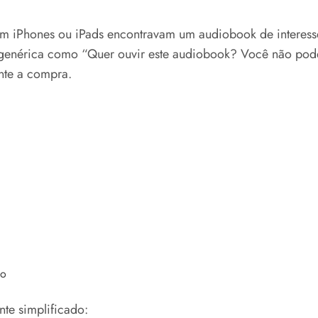
 em iPhones ou iPads encontravam um audiobook de interess
genérica como “Quer ouvir este audiobook? Você não pode
nte a compra.
do
nte simplificado: