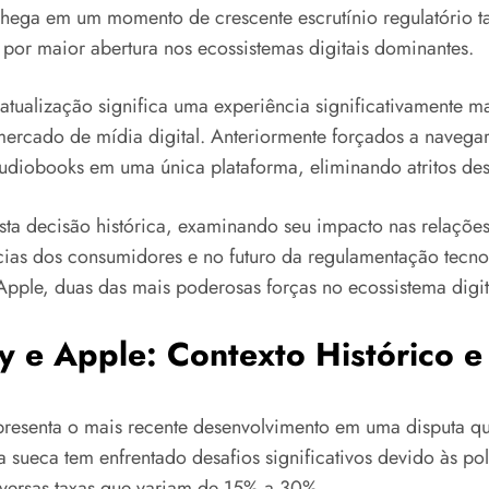
 chega em um momento de crescente escrutínio regulatório 
 por maior abertura nos ecossistemas digitais dominantes.
 atualização significa uma experiência significativamente m
ado de mídia digital. Anteriormente forçados a navegar p
audiobooks em uma única plataforma, eliminando atritos des
sta decisão histórica, examinando seu impacto nas relações 
cias dos consumidores e no futuro da regulamentação tecn
e Apple, duas das mais poderosas forças no ecossistema dig
y e Apple: Contexto Histórico e
presenta o mais recente desenvolvimento em uma disputa q
 sueca tem enfrentado desafios significativos devido às pol
oversas taxas que variam de 15% a 30%.