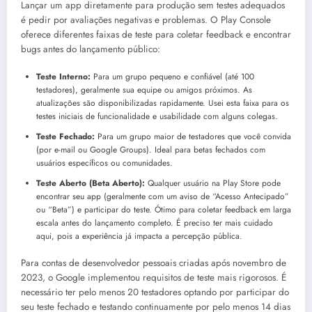
Lançar um app diretamente para produção sem testes adequados
é pedir por avaliações negativas e problemas. O Play Console
oferece diferentes faixas de teste para coletar feedback e encontrar
bugs antes do lançamento público:
Teste Interno:
Para um grupo pequeno e confiável (até 100
testadores), geralmente sua equipe ou amigos próximos. As
atualizações são disponibilizadas rapidamente. Usei esta faixa para os
testes iniciais de funcionalidade e usabilidade com alguns colegas.
Teste Fechado:
Para um grupo maior de testadores que você convida
(por e-mail ou Google Groups). Ideal para betas fechados com
usuários específicos ou comunidades.
Teste Aberto (Beta Aberto):
Qualquer usuário na Play Store pode
encontrar seu app (geralmente com um aviso de “Acesso Antecipado”
ou “Beta”) e participar do teste. Ótimo para coletar feedback em larga
escala antes do lançamento completo. É preciso ter mais cuidado
aqui, pois a experiência já impacta a percepção pública.
Para contas de desenvolvedor pessoais criadas após novembro de
2023, o Google implementou requisitos de teste mais rigorosos. É
necessário ter pelo menos 20 testadores optando por participar do
seu teste fechado e testando continuamente por pelo menos 14 dias