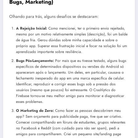
Bugs, Marketing)
Olhando para trás, alguns desafios se destacaram:
A Rejeição Inicial:
Como mencionei, ter o primeiro envio rejeitado,
mesmo por um motivo relativamente simples (descrição), foi um balde
de água fria. Gerou dúvidas sobre minha capacidade e sobre o
próprio app. Superar essa frustração inicial e focar na solução foi um
aprendizado importante sobre resiliência.
Bugs Pós-Lançamento:
Por mais que eu tivesse testado, alguns bugs
específicos de determinados dispositivos ou versões do Android só
apareceram após o lançamento. Um deles, em particular, causava o
fechamento inesperado do app em uma marca específica de celular.
Identificar, reproduzir e corrigir esses bugs sob a pressão dos
usuários (mesmo que poucos) foi estressante. O Crashlytics do
Firebase tornou-se meu melhor amigo para monitorar e diagnosticar
esses problemas.
O Marketing do Zero:
Como fazer as pessoas descobrirem meu
app? Sem orçamento para publicidade paga, tive que ser criativo.
Comecei compartilhando em fóruns de estudantes, grupos relevantes
no Facebook e Reddit (com cuidado para não ser spam), pedi a
amigos para compartilharem. Criei um pequeno site/landing page