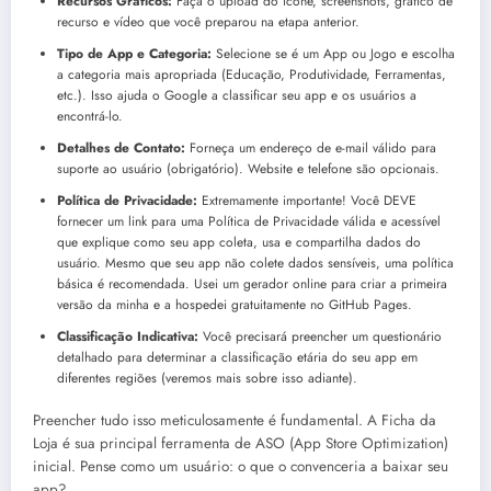
Recursos Gráficos:
Faça o upload do ícone, screenshots, gráfico de
recurso e vídeo que você preparou na etapa anterior.
Tipo de App e Categoria:
Selecione se é um App ou Jogo e escolha
a categoria mais apropriada (Educação, Produtividade, Ferramentas,
etc.). Isso ajuda o Google a classificar seu app e os usuários a
encontrá-lo.
Detalhes de Contato:
Forneça um endereço de e-mail válido para
suporte ao usuário (obrigatório). Website e telefone são opcionais.
Política de Privacidade:
Extremamente importante! Você DEVE
fornecer um link para uma Política de Privacidade válida e acessível
que explique como seu app coleta, usa e compartilha dados do
usuário. Mesmo que seu app não colete dados sensíveis, uma política
básica é recomendada. Usei um gerador online para criar a primeira
versão da minha e a hospedei gratuitamente no GitHub Pages.
Classificação Indicativa:
Você precisará preencher um questionário
detalhado para determinar a classificação etária do seu app em
diferentes regiões (veremos mais sobre isso adiante).
Preencher tudo isso meticulosamente é fundamental. A Ficha da
Loja é sua principal ferramenta de ASO (App Store Optimization)
inicial. Pense como um usuário: o que o convenceria a baixar seu
app?