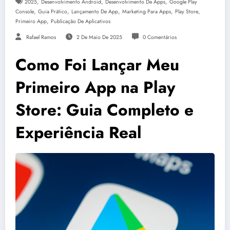
,
,
,
2025
Desenvolvimento Android
Desenvolvimento De Apps
Google Play
,
,
,
,
,
Console
Guia Prático
Lançamento De App
Marketing Para Apps
Play Store
,
Primeiro App
Publicação De Aplicativos
Rafael Ramos
2 De Maio De 2025
0 Comentários
Como Foi Lançar Meu
Primeiro App na Play
Store: Guia Completo e
Experiência Real