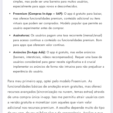
simples, mas pode ser uma barreira para muitos usuários,
especialmente para apps novos e desconhecidos.
Freemium (Compras In-App – IAP):
O app é gratuito para baixar,
mas oferece funcionalidades premium, conteúdo adicional ou itens
virtuais que podem ser comprados. Modelo popular que permite ao
usuário experimentar antes de comprar.
Assinaturas:
Os usuários pagam uma taxa recorrente (mensal/anual)
para acesso contínuo a conteúdo ou funcionalidades premium. Bom
para apps que oferecem valor contínuo.
Anúncios (In-App Ads):
O app é gratuito, mas exibe anúncios
(banners, intersticiais, vídeos recompensados). Requer uma base de
usuários considerável para gerar receita significativa e é crucial
implementar os anúncios de forma não intrusiva para não prejudicar a
experiência do usuário.
Para meu primeiro app, optei pelo modelo Freemium. As
funcionalidades básicas de anotação eram gratuitas, mas ofereci
recursos avançados (sincronização na nuvem, temas extras) através
de uma compra única in-app. Isso me permitiu atrair usuários com
a versão gratuita e monetizar com aqueles que viam valor
adicional nos recursos premium. A escolha depende muito do tipo
do seu app, do seu público-alvo e da concorrência. Analise o que