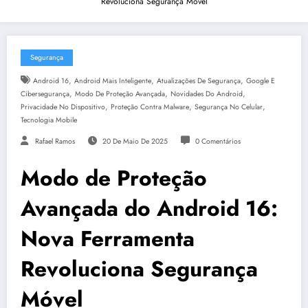
Revoluciona Segurança Móvel
Segurança
,
,
,
Android 16
Android Mais Inteligente
Atualizações De Segurança
Google E
,
,
,
Cibersegurança
Modo De Proteção Avançada
Novidades Do Android
,
,
,
Privacidade No Dispositivo
Proteção Contra Malware
Segurança No Celular
Tecnologia Mobile
Rafael Ramos
20 De Maio De 2025
0 Comentários
Modo de Proteção
Avançada do Android 16:
Nova Ferramenta
Revoluciona Segurança
Móvel