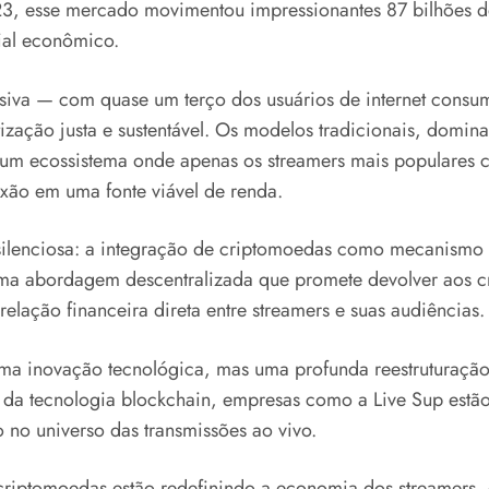
3, esse mercado movimentou impressionantes 87 bilhões d
ial econômico.
iva — com quase um terço dos usuários de internet consum
zação justa e sustentável. Os modelos tradicionais, domin
 um ecossistema onde apenas os streamers mais populares c
ixão em uma fonte viável de renda.
silenciosa: a integração de criptomoedas como mecanismo a
uma abordagem descentralizada que promete devolver aos cr
elação financeira direta entre streamers e suas audiências.
a inovação tecnológica, mas uma profunda reestruturação 
és da tecnologia blockchain, empresas como a Live Sup estã
 no universo das transmissões ao vivo.
riptomoedas estão redefinindo a economia dos streamers, 