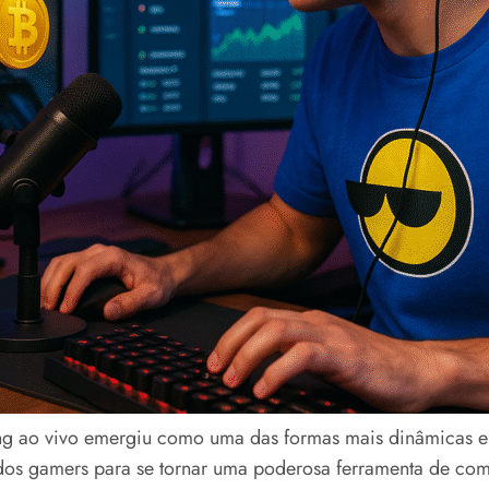
ming ao vivo emergiu como uma das formas mais dinâmicas 
dos gamers para se tornar uma poderosa ferramenta de com