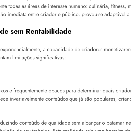
nte todas as áreas de interesse humano: culinária, fitness,
ção imediata entre criador e público, provou-se adaptável a
ade sem Rentabilidade
e exponencialmente, a capacidade de criadores monetizare
tam limitações significativas:
exos e frequentemente opacos para determinar quais criado
ce invariavelmente conteúdos que já são populares, crian
duzindo conteúdo de qualidade sem alcançar o patamar nec
buição de seu trabalho. Esta realidade cria uma barreira de