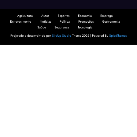
Agricultura
Autos
Esportes
Economia
Emprego
Entretenimento
Notícias
Política
Promoções
Gastronomia
Saúde
Segurança
Tecnologia
Projetado e desenvolvido por
SiteUp Studio
Theme 2026 | Powered By
SpiceThemes