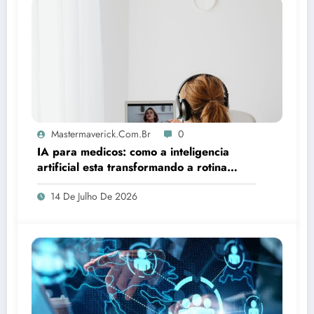
Mastermaverick.com.br
0
IA para medicos: como a inteligencia
artificial esta transformando a rotina
clinica
14 De Julho De 2026