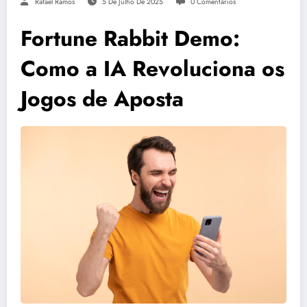
Rafael Ramos
5 De Julho De 2025
0 Comentários
Fortune Rabbit Demo:
Como a IA Revoluciona os
Jogos de Aposta