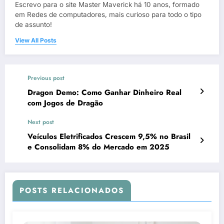
Escrevo para o site Master Maverick há 10 anos, formado
em Redes de computadores, mais curioso para todo o tipo
de assunto!
View All Posts
Previous post
Dragon Demo: Como Ganhar Dinheiro Real
com Jogos de Dragão
Next post
Veículos Eletrificados Crescem 9,5% no Brasil
e Consolidam 8% do Mercado em 2025
POSTS RELACIONADOS