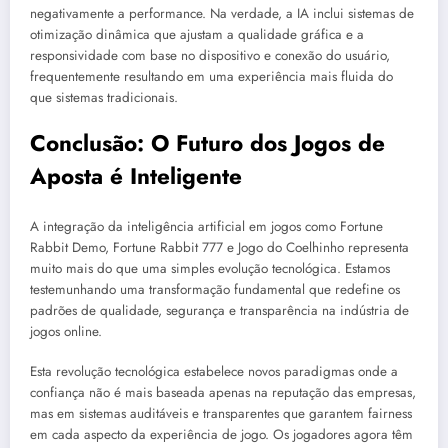
negativamente a performance. Na verdade, a IA inclui sistemas de
otimização dinâmica que ajustam a qualidade gráfica e a
responsividade com base no dispositivo e conexão do usuário,
frequentemente resultando em uma experiência mais fluida do
que sistemas tradicionais.
Conclusão: O Futuro dos Jogos de
Aposta é Inteligente
A integração da inteligência artificial em jogos como Fortune
Rabbit Demo, Fortune Rabbit 777 e Jogo do Coelhinho representa
muito mais do que uma simples evolução tecnológica. Estamos
testemunhando uma transformação fundamental que redefine os
padrões de qualidade, segurança e transparência na indústria de
jogos online.
Esta revolução tecnológica estabelece novos paradigmas onde a
confiança não é mais baseada apenas na reputação das empresas,
mas em sistemas auditáveis e transparentes que garantem fairness
em cada aspecto da experiência de jogo. Os jogadores agora têm