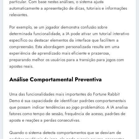
particular. Com base nestas análises, o sistema ajusta
automaticamente a apresentação de dicas, tutoriais e informações
relevantes.
Por exemplo, se um jogador demonstra confusão sobre
determinada funcionalidade, a IA pode ativar um tutorial interativo
específico ou destacar elementos da interface que facilitem a
compreensão. Esta abordagem personalizada resulta em uma
experiência de aprendizado mais eficiente e prazerosa,
preparando melhor os usuários para a transição para jogos com
apostas reais.
Análise Comportamental Preventiva
Uma das funcionalidades mais importantes do Fortune Rabbit
Demo é sua capacidade de identificar padrões comportamentais
que possam indicar tendências ao jogo problemático. A IA analisa
fatores como tempo de sessão, frequência de acesso, padrões de
aposta e reações a perdas consecutivas.
Quando o sistema detecta comportamentos que se desviam de