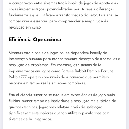
A comparação entre sistemas tradicionais de jogos de aposta e as
novas implementações potencializadas por IA revela diferenças
fundamentais que justificam a transformação do setor. Esta análise
comparativa é essencial para compreender a magnitude da
revolução em curso.
Eficiência Operacional
Sistemas tradicionais de jogos online dependem heavily de
intervenção humana para monitoramento, detecção de anomalias e
resolução de problemas. Em contraste, os sistemas de IA
implementados em jogos como Fortune Rabbit Demo e Fortune
Rabbit 777 operam com níveis de automação que permitem
resposta em tempo real a situações complexas.
Esta eficiência superior se traduz em experiências de jogo mais
fluidas, menor tempo de inatividade e resolução mais rápida de
questões técnicas. Jogadores relatam níveis de satisfação
significativamente maiores quando utilizam plataformas com
sistemas de IA integrados.