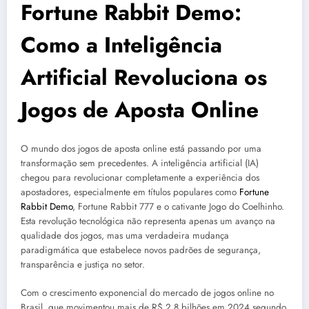
Fortune Rabbit Demo:
Como a Inteligência
Artificial Revoluciona os
Jogos de Aposta Online
O mundo dos jogos de aposta online está passando por uma
transformação sem precedentes. A inteligência artificial (IA)
chegou para revolucionar completamente a experiência dos
apostadores, especialmente em títulos populares como
Fortune
Rabbit Demo
, Fortune Rabbit 777 e o cativante Jogo do Coelhinho.
Esta revolução tecnológica não representa apenas um avanço na
qualidade dos jogos, mas uma verdadeira mudança
paradigmática que estabelece novos padrões de segurança,
transparência e justiça no setor.
Com o crescimento exponencial do mercado de jogos online no
Brasil, que movimentou mais de R$ 2,8 bilhões em 2024 segundo