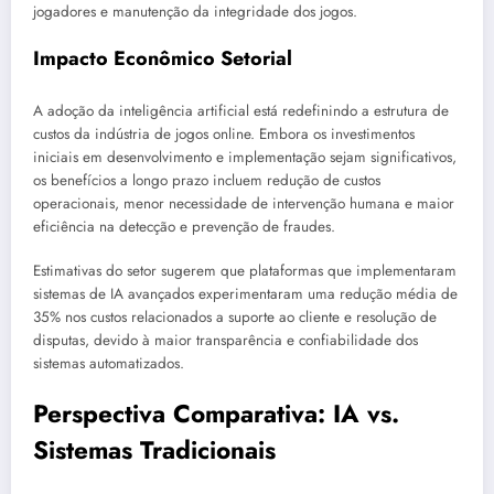
jogadores e manutenção da integridade dos jogos.
Impacto Econômico Setorial
A adoção da inteligência artificial está redefinindo a estrutura de
custos da indústria de jogos online. Embora os investimentos
iniciais em desenvolvimento e implementação sejam significativos,
os benefícios a longo prazo incluem redução de custos
operacionais, menor necessidade de intervenção humana e maior
eficiência na detecção e prevenção de fraudes.
Estimativas do setor sugerem que plataformas que implementaram
sistemas de IA avançados experimentaram uma redução média de
35% nos custos relacionados a suporte ao cliente e resolução de
disputas, devido à maior transparência e confiabilidade dos
sistemas automatizados.
Perspectiva Comparativa: IA vs.
Sistemas Tradicionais