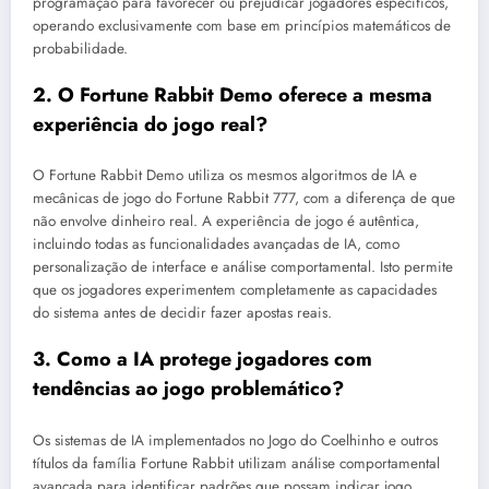
programação para favorecer ou prejudicar jogadores específicos,
operando exclusivamente com base em princípios matemáticos de
probabilidade.
2. O Fortune Rabbit Demo oferece a mesma
experiência do jogo real?
O Fortune Rabbit Demo utiliza os mesmos algoritmos de IA e
mecânicas de jogo do Fortune Rabbit 777, com a diferença de que
não envolve dinheiro real. A experiência de jogo é autêntica,
incluindo todas as funcionalidades avançadas de IA, como
personalização de interface e análise comportamental. Isto permite
que os jogadores experimentem completamente as capacidades
do sistema antes de decidir fazer apostas reais.
3. Como a IA protege jogadores com
tendências ao jogo problemático?
Os sistemas de IA implementados no Jogo do Coelhinho e outros
títulos da família Fortune Rabbit utilizam análise comportamental
avançada para identificar padrões que possam indicar jogo