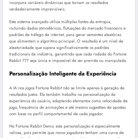
incorpora variáveis dinâmicas que tornam os resultados
verdadeiramente imprevisíveis.
Este sistema avançado utiliza múltiplas fontes de entropia,
incluindo dados atmosféricos, flutuações do mercado financeiro e
padrões de tráfego de internet, para gerar sementes aleatórias
que alimentam o algoritmo principal. O resultado é um nível de
aleatoriedade que supera significativamente os padrões
tradicionais da indústria, garantindo que cada rodada do Fortune
Rabbit 777 seja única e impossível de ser prevista ou manipulada.
Personalização Inteligente da Experiência
A IA nos jogos Fortune Rabbit não se limita apenas à geração de
resultados justos. Ela também trabalha na personalização da
experiência do usuário, adaptando elementos como velocidade de
jogo, frequência de animações e até mesmo sugestões de apostas
com base no perfil comportamental de cada jogador.
No Fortune Rabbit Demo, esta personalização é especialmente
valiosa, pois permite que novos jogadores tenham uma curva de