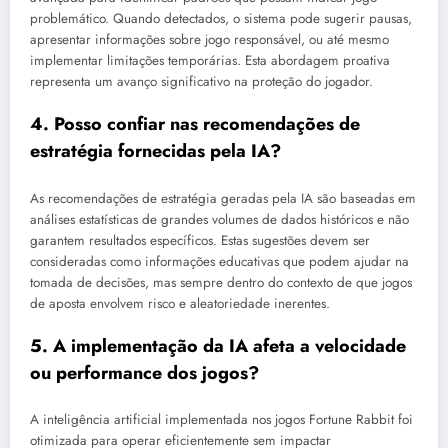
problemático. Quando detectados, o sistema pode sugerir pausas,
apresentar informações sobre jogo responsável, ou até mesmo
implementar limitações temporárias. Esta abordagem proativa
representa um avanço significativo na proteção do jogador.
4. Posso confiar nas recomendações de
estratégia fornecidas pela IA?
As recomendações de estratégia geradas pela IA são baseadas em
análises estatísticas de grandes volumes de dados históricos e não
garantem resultados específicos. Estas sugestões devem ser
consideradas como informações educativas que podem ajudar na
tomada de decisões, mas sempre dentro do contexto de que jogos
de aposta envolvem risco e aleatoriedade inerentes.
5. A implementação da IA afeta a velocidade
ou performance dos jogos?
A inteligência artificial implementada nos jogos Fortune Rabbit foi
otimizada para operar eficientemente sem impactar