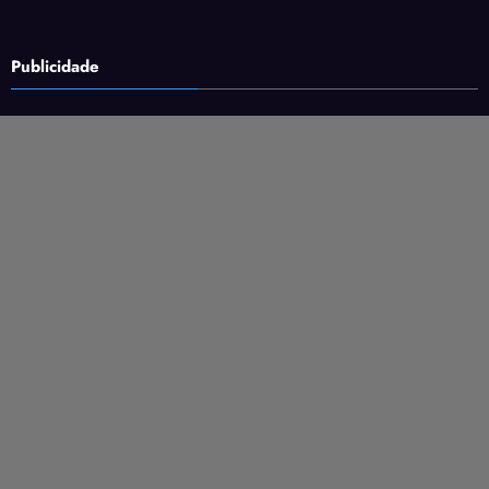
Publicidade