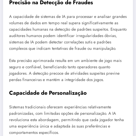
Precisão na Detecção de Fraudes
A capacidade de sistemas de IA para processar e analisar grandes
volumes de dados em tempo real supera significativamente as
capacidades humanas na detecção de padrões suspeitos. Enquanto
auditores humanos podem identificar irregularidades óbvias,
sistemas de IA podem detectar correlações sutis e padrões
complexos que indicam tentativas de fraude ou manipulação.
Esta precisão aprimorada resulta em um ambiente de jogo mais
seguro e confiável, beneficiando tanto operadores quanto
jogadores. A detecção precoce de atividades suspeitas previne
perdas financeiras e mantém a integridade dos jogos.
Capacidade de Personalização
Sistemas tradicionais oferecem experiências relativamente
padronizadas, com limitadas opções de personalização. A IA
revoluciona esta abordagem, permitindo que cada jogador tenha
uma experiência única e adaptada às suas preferências e
comportamentos específicos.