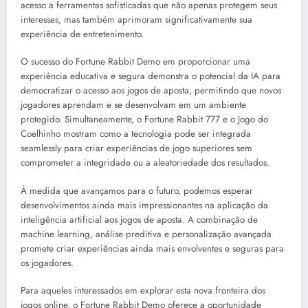
acesso a ferramentas sofisticadas que não apenas protegem seus
interesses, mas também aprimoram significativamente sua
experiência de entretenimento.
O sucesso do Fortune Rabbit Demo em proporcionar uma
experiência educativa e segura demonstra o potencial da IA para
democratizar o acesso aos jogos de aposta, permitindo que novos
jogadores aprendam e se desenvolvam em um ambiente
protegido. Simultaneamente, o Fortune Rabbit 777 e o Jogo do
Coelhinho mostram como a tecnologia pode ser integrada
seamlessly para criar experiências de jogo superiores sem
comprometer a integridade ou a aleatoriedade dos resultados.
À medida que avançamos para o futuro, podemos esperar
desenvolvimentos ainda mais impressionantes na aplicação da
inteligência artificial aos jogos de aposta. A combinação de
machine learning, análise preditiva e personalização avançada
promete criar experiências ainda mais envolventes e seguras para
os jogadores.
Para aqueles interessados em explorar esta nova fronteira dos
jogos online, o Fortune Rabbit Demo oferece a oportunidade