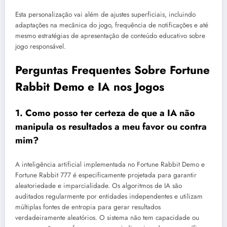
Esta personalização vai além de ajustes superficiais, incluindo
adaptações na mecânica do jogo, frequência de notificações e até
mesmo estratégias de apresentação de conteúdo educativo sobre
jogo responsável.
Perguntas Frequentes Sobre Fortune
Rabbit Demo e IA nos Jogos
1. Como posso ter certeza de que a IA não
manipula os resultados a meu favor ou contra
mim?
A inteligência artificial implementada no Fortune Rabbit Demo e
Fortune Rabbit 777 é especificamente projetada para garantir
aleatoriedade e imparcialidade. Os algoritmos de IA são
auditados regularmente por entidades independentes e utilizam
múltiplas fontes de entropia para gerar resultados
verdadeiramente aleatórios. O sistema não tem capacidade ou