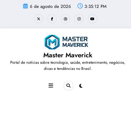
Pular
6 de agosto de 2026
3:35:14 PM
para
o
conteúdo
Master Maverick
Portal de notícias sobre tecnologia, saúde, entretenimento, negócios,
dicas e tendências no Brasil.