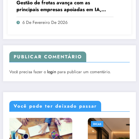
Gestão de frotas avança com as
principais empresas apoiadas em IA,
aponta estudo
6 De Fevereiro De 2026
PUBLICAR COMENTÁRIO
Você precisa fazer o
login
para publicar um comentário.
Você pode ter deixado passar
DICAS