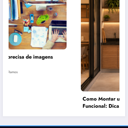
Como Montar uma Área Gourmet Pequena e
Funcional: Dicas para Aproveitar Cada
Espaço da Casa
15 de junho de 2026
Rafael Ramos