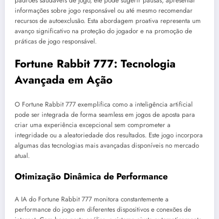
padrões saudáveis de jogo, ele pode sugerir pausas, apresentar
informações sobre jogo responsável ou até mesmo recomendar
recursos de autoexclusão. Esta abordagem proativa representa um
avanço significativo na proteção do jogador e na promoção de
práticas de jogo responsável.
Fortune Rabbit 777: Tecnologia
Avançada em Ação
O Fortune Rabbit 777 exemplifica como a inteligência artificial
pode ser integrada de forma seamless em jogos de aposta para
criar uma experiência excepcional sem comprometer a
integridade ou a aleatoriedade dos resultados. Este jogo incorpora
algumas das tecnologias mais avançadas disponíveis no mercado
atual.
Otimização Dinâmica de Performance
A IA do Fortune Rabbit 777 monitora constantemente a
performance do jogo em diferentes dispositivos e conexões de