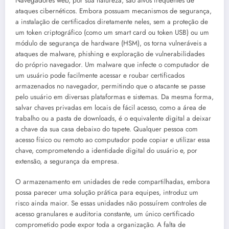
Navegadores web, por sua natureza, são alvos frequentes de
ataques cibernéticos. Embora possuam mecanismos de segurança,
a instalação de certificados diretamente neles, sem a proteção de
um token criptográfico (como um smart card ou token USB) ou um
módulo de segurança de hardware (HSM), os torna vulneráveis a
ataques de malware, phishing e exploração de vulnerabilidades
do próprio navegador. Um malware que infecte o computador de
um usuário pode facilmente acessar e roubar certificados
armazenados no navegador, permitindo que o atacante se passe
pelo usuário em diversas plataformas e sistemas. Da mesma forma,
salvar chaves privadas em locais de fácil acesso, como a área de
trabalho ou a pasta de downloads, é o equivalente digital a deixar
a chave da sua casa debaixo do tapete. Qualquer pessoa com
acesso físico ou remoto ao computador pode copiar e utilizar essa
chave, comprometendo a identidade digital do usuário e, por
extensão, a segurança da empresa.
O armazenamento em unidades de rede compartilhadas, embora
possa parecer uma solução prática para equipes, introduz um
risco ainda maior. Se essas unidades não possuírem controles de
acesso granulares e auditoria constante, um único certificado
comprometido pode expor toda a organização. A falta de