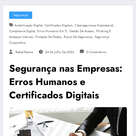
Segurança
,
,
,
Autenticação Digital
Certificados Digitais
Cibersegurança Empresarial
,
,
,
Compliance Digital
Erros Humanos Em TI
Gestão De Acesso
Phishing E
,
,
,
Ameaças Internas
Proteção De Dados
Riscos De Segurança
Segurança
Corporativa
Rafael Ramos
24 De Julho De 2025
0 Comentários
Segurança nas Empresas:
Erros Humanos e
Certificados Digitais