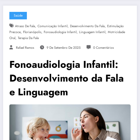
Saúde
,
,
,
Atraso De Fala
Comunicação Infantil
Desenvolvimento Da Fala
Estimulação
,
,
,
,
Precoce
Florianópolis
Fonoaudiologia Infantil
Linguagem Infantil
Motricidade
,
Oral
Terapia Da Fala
Rafael Ramos
9 De Setembro De 2025
0 Comentários
Fonoaudiologia Infantil:
Desenvolvimento da Fala
e Linguagem