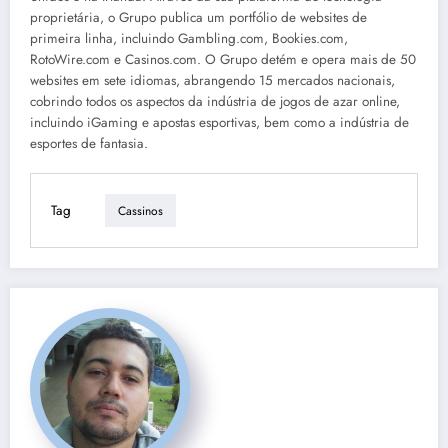
proprietária, o Grupo publica um portfólio de websites de
primeira linha, incluindo Gambling.com, Bookies.com,
RotoWire.com e Casinos.com. O Grupo detém e opera mais de 50
websites em sete idiomas, abrangendo 15 mercados nacionais,
cobrindo todos os aspectos da indústria de jogos de azar online,
incluindo iGaming e apostas esportivas, bem como a indústria de
esportes de fantasia.
Tag
Cassinos