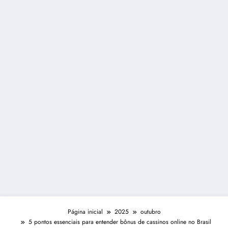
Página inicial
2025
outubro
5 pontos essenciais para entender bônus de cassinos online no Brasil