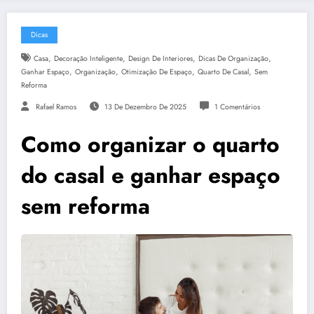
Dicas
,
,
,
,
Casa
Decoração Inteligente
Design De Interiores
Dicas De Organização
,
,
,
,
Ganhar Espaço
Organização
Otimização De Espaço
Quarto De Casal
Sem
Reforma
Rafael Ramos
13 De Dezembro De 2025
1 Comentários
Como organizar o quarto
do casal e ganhar espaço
sem reforma